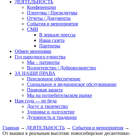
ДЕЯТЕЛЬНОСТЬ
Конференции
Пленумы / Президиумы
Отчеты / Документы
События и мероприятия
СМИ
В зеркале прессы
Наша газета
Партнеры
Обмен мнениями
Год народного единства
Мы – патриоты
Волонтерство / Добровольчество
ЗА НАШИ ПРАВА
Пенсионное обеспечение
Социальное и медицинское обслуживание
Правовая защита
Мы на потребительском рынке
Нам года — не беда
Досуг и творчество
Здоровье и долголетие
Духовность и традиции
Главная
→
ДЕЯТЕЛЬНОСТЬ
→
События и мероприятия
→
От вышки к реальным высотам: новосибирские десантники-