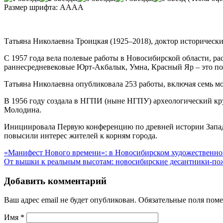
Размер шрифта:
A
A
A
A
Татьяна Николаевна Троицкая (1925–2018), доктор историческ
С 1957 года вела полевые работы в Новосибирской области, р
раннесредневековые Юрт-Акбалык, Умна, Красный Яр – это по
Татьяна Николаевна опубликовала 253 работы, включая семь мо
В 1956 году создала в НГПИ (ныне НГПУ) археологический кру
Молодина.
Инициировала Первую конференцию по древней истории Западно
повысили интерес жителей к корням города.
«Манифест Нового времени»: в Новосибирском художественно
От вышки к реальным высотам: новосибирские десантники-по
Добавить комментарий
Ваш адрес email не будет опубликован.
Обязательные поля пом
Имя
*