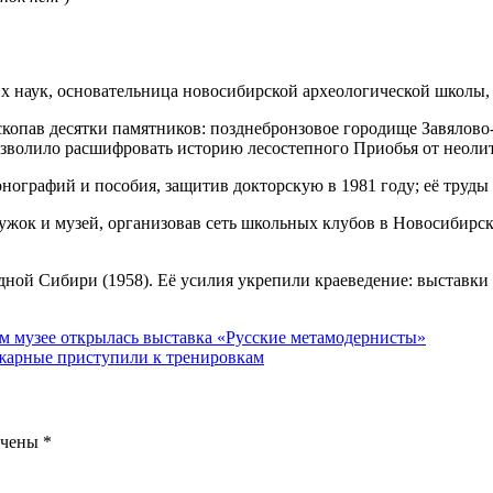
их наук, основательница новосибирской археологической школы,
аскопав десятки памятников: позднебронзовое городище Завяло
зволило расшифровать историю лесостепного Приобья от неолит
нографий и пособия, защитив докторскую в 1981 году; её труды
жок и музей, организовав сеть школьных клубов в Новосибирск
й Сибири (1958). Её усилия укрепили краеведение: выставки н
м музее открылась выставка «Русские метамодернисты»
жарные приступили к тренировкам
ечены
*