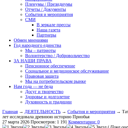
Пленумы / Президиумы
Отчеты / Документы
События и мероприятия
СМИ
В зеркале прессы
Наша газета
Партнеры
Обмен мнениями
Год народного единства
Мы – патриоты
Волонтерство / Добровольчество
ЗА НАШИ ПРАВА
Пенсионное обеспечение
Социальное и медицинское обслуживание
Правовая защита
Мы на потребительском рынке
Нам года — не беда
Досуг и творчество
Здоровье и долголетие
Духовность и традиции
Главная
→
ДЕЯТЕЛЬНОСТЬ
→
События и мероприятия
→ Тат
лет исследовала древнюю историю Приобья
27 марта 2026
Просмотров: 1 191
Комментарии: 0
(
Пока оце