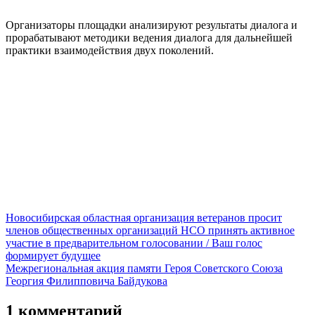
Организаторы площадки анализируют результаты диалога и
прорабатывают методики ведения диалога для дальнейшей
практики взаимодействия двух поколений.
Новосибирская областная организация ветеранов просит
членов общественных организаций НСО принять активное
участие в предварительном голосовании / Ваш голос
формирует будущее
Межрегиональная акция памяти Героя Советского Союза
Георгия Филипповича Байдукова
1 комментарий