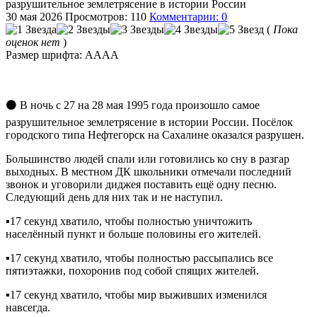
разрушительное землетрясение в истории России
30 мая 2026
Просмотров: 110
Комментарии: 0
(
Пока
оценок нет
)
Размер шрифта:
A
A
A
A
⚫️ В ночь с 27 на 28 мая 1995 года произошло самое
разрушительное землетрясение в истории России. Посёлок
городского типа Нефтегорск на Сахалине оказался разрушен.
Большинство людей спали или готовились ко сну в разгар
выходных. В местном ДК школьники отмечали последний
звонок и уговорили диджея поставить ещё одну песню.
Следующий день для них так и не наступил.
▪️17 секунд хватило, чтобы полностью уничтожить
населённый пункт и больше половины его жителей.
▪️17 секунд хватило, чтобы полностью рассыпались все
пятиэтажки, похоронив под собой спящих жителей.
▪️17 секунд хватило, чтобы мир выживших изменился
навсегда.