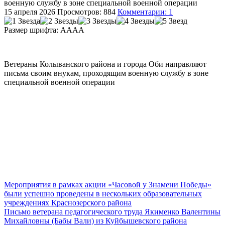
военную службу в зоне специальной военной операции
15 апреля 2026
Просмотров: 884
Комментарии: 1
Размер шрифта:
A
A
A
A
Ветераны Колыванского района и города Оби направляют
письма своим внукам, проходящим военную службу в зоне
специальной военной операции
Мероприятия в рамках акции «Часовой у Знамени Победы»
были успешно проведены в нескольких образовательных
учреждениях Краснозерского района
Письмо ветерана педагогического труда Якименко Валентины
Михайловны (Бабы Вали) из Куйбышевского района